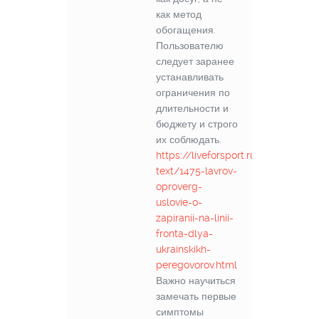
как метод
обогащения.
Пользователю
следует заранее
устанавливать
ограничения по
длительности и
бюджету и строго
их соблюдать.
https://liveforsport.ru/full-
text/1475-lavrov-
oproverg-
uslovie-o-
zapiranii-na-linii-
fronta-dlya-
ukrainskikh-
peregovorov.html
Важно научиться
замечать первые
симптомы