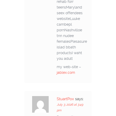
rehab forr
teensMaryland
seex offendees
websiteLuuke
cambepl
pornNashvilloe
tnn nudee
femalesPlesasure
islad bbath
productsI waht
you adult
my web-site –
jablex.com
StuartPox
says:
July 3, 2026 at 3:49
pm