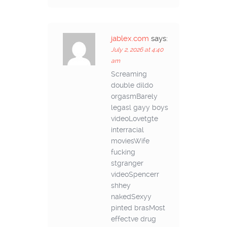
jablex.com
says:
July 2, 2026 at 4:40
am
Screaming
double dildo
orgasmBarely
legasl gayy boys
videoLovetgte
interracial
moviesWife
fucking
stgranger
videoSpencerr
shhey
nakedSexyy
pinted brasMost
effectve drug