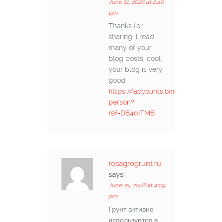
June 12, 2026 at 2:40
pm
Thanks for
sharing. I read
many of your
blog posts, cool,
your blog is very
good.
https://accounts.binance.bh/el/reg
person?
ref=DB40ITMB
rosagrogrunt.ru
says:
June 25, 2026 at 4:09
pm
Грунт активно
используется в