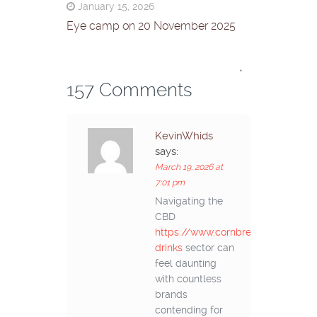
January 15, 2026
Eye camp on 20 November 2025
*
157 Comments
KevinWhids
says:
March 19, 2026 at
7:01 pm
Navigating the
CBD
https://www.cornbreadhemp.com/c
drinks
sector can
feel daunting
with countless
brands
contending for