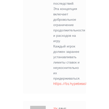
последствий.
Эта концепция
включает
добровольное
ограничение
продолжительности
и расходов на
игру.
Каждый игрок
должен заранее
устанавливать
лимиты ставок и
неукоснительно
их
придерживаться.
https://b1.hypebeasts.ru/0rIEGOz
zix
says: