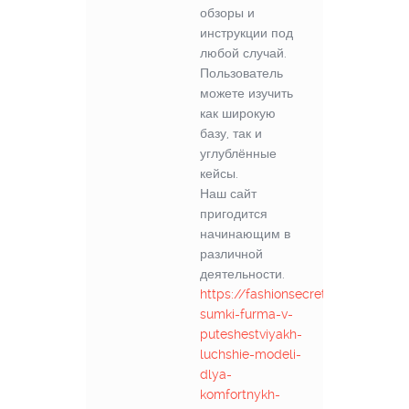
обзоры и
инструкции под
любой случай.
Пользователь
можете изучить
как широкую
базу, так и
углублённые
кейсы.
Наш сайт
пригодится
начинающим в
различной
деятельности.
https://fashionsecret.ru/tsss/880-
sumki-furma-v-
puteshestviyakh-
luchshie-modeli-
dlya-
komfortnykh-