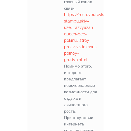
главный канал
связи.
https://rostovputevka.ru/rst/817-
stambulskiy-
uzel-razvyazan-
queen-bee-
pokinul-stroy-
proliv-vzdokhnul-
polnoy-
grudyu.html
Помимо этого,
интернет
предлагает
неисчерпаемые
возможности для
отдыха и
личностного
роста.
При отсутствии
интернета
сегодня сложно