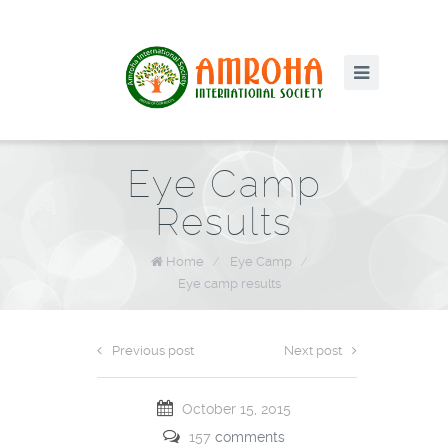
Eye Camp
Results
Home
/
Eye Camp
/
Eye camp results
Previous post
Next post
October 15, 2015
157
comments