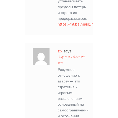
устанавливать
пределы потерь
и строго их
придерживаться.
https://r5.balmain1.ru/X9FsQsF0Y
zix
says:
July 8, 2026 at 1:28
pm
Разумное
отношение к
азарту — это
стратегия к
игровым
развлечениям,
основанный на
самоограничении
и осознании