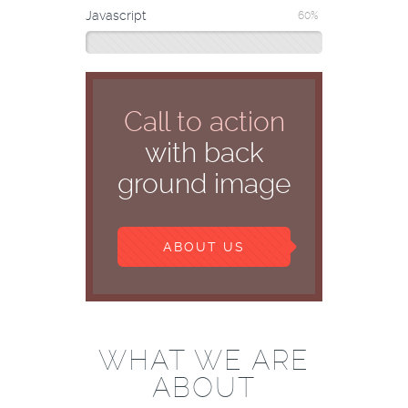
Javascript
60%
Call to action
with back
ground image
ABOUT US
WHAT WE ARE
ABOUT