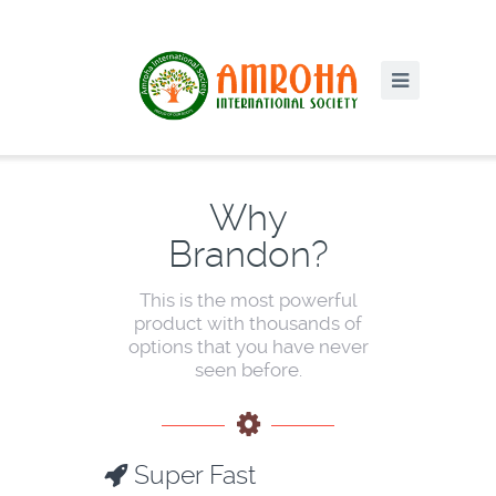
Why
Brandon?
This is the most powerful
product with thousands of
options that you have never
seen before.
Super Fast